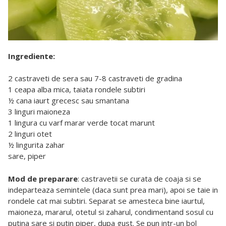
Ingrediente:
2 castraveti de sera sau 7-8 castraveti de gradina
1 ceapa alba mica, taiata rondele subtiri
½ cana iaurt grecesc sau smantana
3 linguri maioneza
1 lingura cu varf marar verde tocat marunt
2 linguri otet
½ lingurita zahar
sare, piper
Mod de preparare
: castravetii se curata de coaja si se
indeparteaza semintele (daca sunt prea mari), apoi se taie in
rondele cat mai subtiri. Separat se amesteca bine iaurtul,
maioneza, mararul, otetul si zaharul, condimentand sosul cu
putina sare si putin piper, dupa gust. Se pun intr-un bol