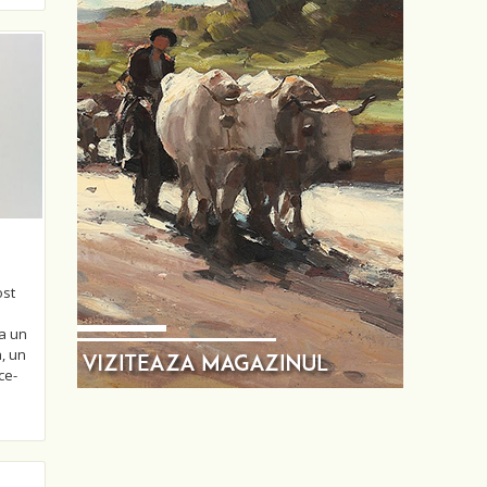
ost
a un
a, un
ce-