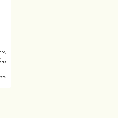
ice,
,
scut
tate,