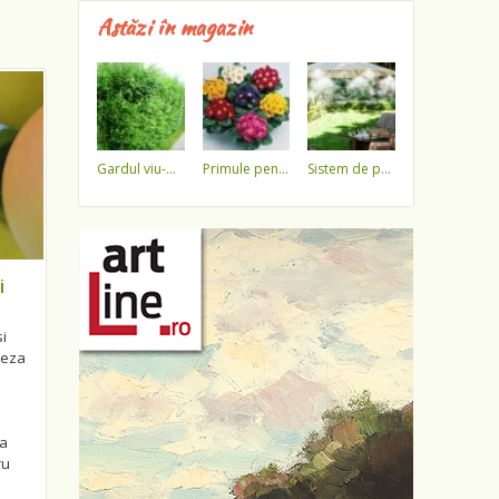
Astăzi în magazin
gardul viu-minune!
primule pentru 1 martie 3,5 lei / ghiveci !!!!
sistem de pulverizare a apei
i
i
ceza
ca
ru