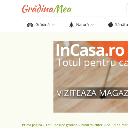
Grădină
Natură
Sănăta
Prima pagina
»
Totul despre gradina
»
Pomi fructiferi
»
Soiuri de mar