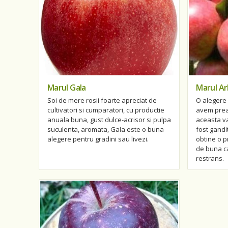
Marul Gala
Marul Ar
Soi de mere rosii foarte apreciat de
O alegere 
cultivatori si cumparatori, cu productie
avem prea 
anuala buna, gust dulce-acrisor si pulpa
aceasta v
suculenta, aromata, Gala este o buna
fost gandi
alegere pentru gradini sau livezi.
obtine o p
de buna cal
restrans.