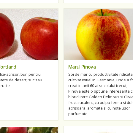
Cortland
Marul Pinova
ce-acrisor, bun pentru
Soi de mar cu productivitate ridicata
etete de desert, suc sau
cultivat initial in Germania, unde a f
fructe
creat in anii 60 ai secolului trecut,
Pinova este o optiune interesanta c
hibrid intre Golden Delicious si Clivi
fruct suculent, cu pulpa ferma si dul
acrisoara, aromata si cu note usor
parfumate.