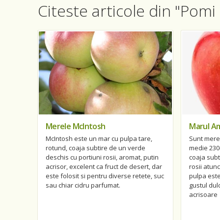
Citeste articole din "Pomi 
Merele McIntosh
Marul A
McIntosh este un mar cu pulpa tare,
Sunt mere 
rotund, coaja subtire de un verde
medie 230
deschis cu portiuni rosii, aromat, putin
coaja subt
acrisor, excelent ca fruct de desert, dar
rosii atunc
este folosit si pentru diverse retete, suc
pulpa est
sau chiar cidru parfumat.
gustul dul
acrisoare