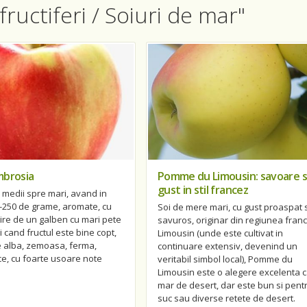
fructiferi / Soiuri de mar"
mbrosia
Pomme du Limousin: savoare s
gust in stil francez
medii spre mari, avand in
-250 de grame, aromate, cu
Soi de mere mari, cu gust proaspat s
ire de un galben cu mari pete
savuros, originar din regiunea fran
i cand fructul este bine copt,
Limousin (unde este cultivat in
e alba, zemoasa, ferma,
continuare extensiv, devenind un
ce, cu foarte usoare note
veritabil simbol local), Pomme du
Limousin este o alegere excelenta 
mar de desert, dar este bun si pent
suc sau diverse retete de desert.