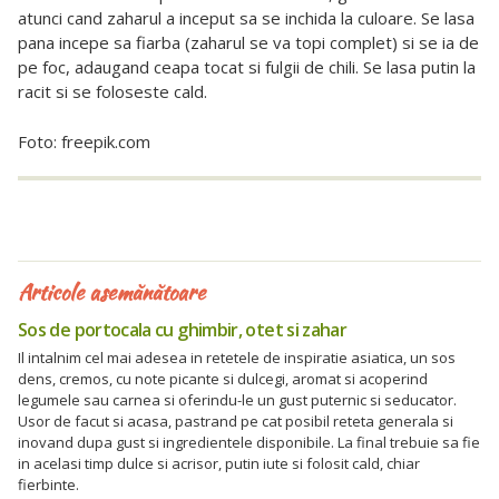
atunci cand zaharul a inceput sa se inchida la culoare. Se lasa
pana incepe sa fiarba (zaharul se va topi complet) si se ia de
pe foc, adaugand ceapa tocat si fulgii de chili. Se lasa putin la
racit si se foloseste cald.
Foto: freepik.com
Articole asemănătoare
Sos de portocala cu ghimbir, otet si zahar
Il intalnim cel mai adesea in retetele de inspiratie asiatica, un sos
dens, cremos, cu note picante si dulcegi, aromat si acoperind
legumele sau carnea si oferindu-le un gust puternic si seducator.
Usor de facut si acasa, pastrand pe cat posibil reteta generala si
inovand dupa gust si ingredientele disponibile. La final trebuie sa fie
in acelasi timp dulce si acrisor, putin iute si folosit cald, chiar
fierbinte.