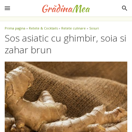
Prima pagina
»
Retete & Cocktails
»
Retete culinare
»
Sosuri
Sos asiatic cu ghimbir, soia si
zahar brun