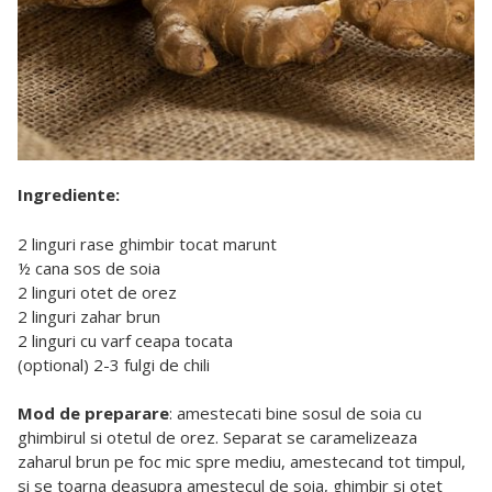
Ingrediente:
2 linguri rase ghimbir tocat marunt
½ cana sos de soia
2 linguri otet de orez
2 linguri zahar brun
2 linguri cu varf ceapa tocata
(optional) 2-3 fulgi de chili
Mod de preparare
: amestecati bine sosul de soia cu
ghimbirul si otetul de orez. Separat se caramelizeaza
zaharul brun pe foc mic spre mediu, amestecand tot timpul,
si se toarna deasupra amestecul de soia, ghimbir si otet