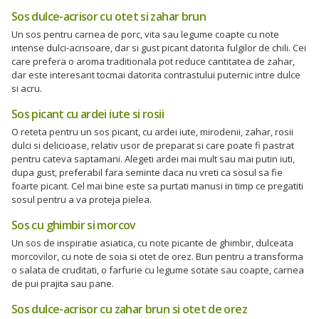
Sos dulce-acrisor cu otet si zahar brun
Un sos pentru carnea de porc, vita sau legume coapte cu note
intense dulci-acrisoare, dar si gust picant datorita fulgilor de chili. Cei
care prefera o aroma traditionala pot reduce cantitatea de zahar,
dar este interesant tocmai datorita contrastului puternic intre dulce
si acru.
Sos picant cu ardei iute si rosii
O reteta pentru un sos picant, cu ardei iute, mirodenii, zahar, rosii
dulci si delicioase, relativ usor de preparat si care poate fi pastrat
pentru cateva saptamani. Alegeti ardei mai mult sau mai putin iuti,
dupa gust, preferabil fara seminte daca nu vreti ca sosul sa fie
foarte picant. Cel mai bine este sa purtati manusi in timp ce pregatiti
sosul pentru a va proteja pielea.
Sos cu ghimbir si morcov
Un sos de inspiratie asiatica, cu note picante de ghimbir, dulceata
morcovilor, cu note de soia si otet de orez. Bun pentru a transforma
o salata de cruditati, o farfurie cu legume sotate sau coapte, carnea
de pui prajita sau pane.
Sos dulce-acrisor cu zahar brun si otet de orez