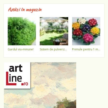
Astăzi în magazin
gardul viu-minune!
sistem de pulverizare a apei
primule pentru 1 martie 3,5 lei / ghiveci !!!!