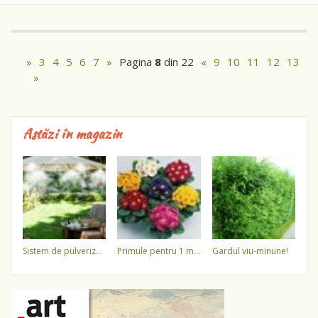
»
3
4
5
6
7
»
Pagina
8
din 22
«
9
10
11
12
13
»
Astăzi în magazin
sistem de pulverizare a apei
primule pentru 1 martie 3,5 lei / ghiveci !!!!
gardul viu-minune!