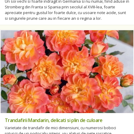
Un soi vechi si foarte indragit in Germania si nu numai, fiind aduse in
Stromberg din Franta si Spania prin secolul al XVIII-lea, foarte
apreciate pentru gustul lor foarte dulce, cu usoare note acide, sunt
si singurele prune care au in fiecare an o regina a lor.
Trandafirii Mandarin, delicati si plin de culoare
Varietate de trandafir de mici dimensiuni, cu numerosi boboci
rotunzi de un portocaliu intens, viu alaturi de pete rosiatice,