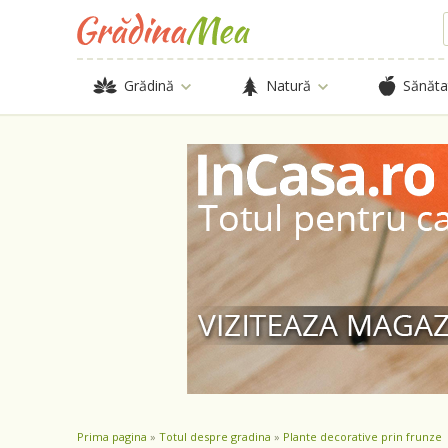
Grădină
Natură
Sănăta
Prima pagina
»
Totul despre gradina
»
Plante decorative prin frunze