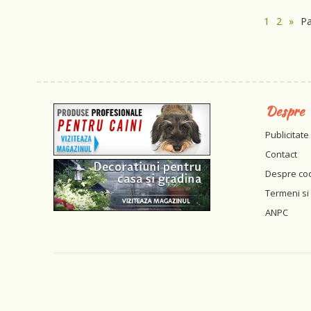
1
2
»
P
Despre
Publicitate
Contact
Despre co
Termeni si 
ANPC