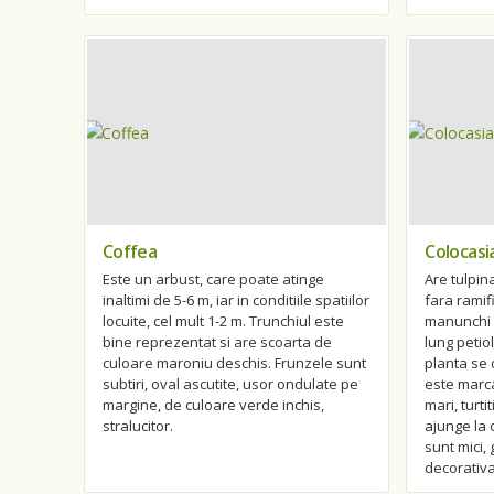
Coffea
Colocasi
Este un arbust, care poate atinge
Are tulpin
inaltimi de 5-6 m, iar in conditiile spatiilor
fara ramif
locuite, cel mult 1-2 m. Trunchiul este
manunchi d
bine reprezentat si are scoarta de
lung petio
culoare maroniu deschis. Frunzele sunt
planta se 
subtiri, oval ascutite, usor ondulate pe
este marca
margine, de culoare verde inchis,
mari, turti
stralucitor.
ajunge la o
sunt mici,
decorativa