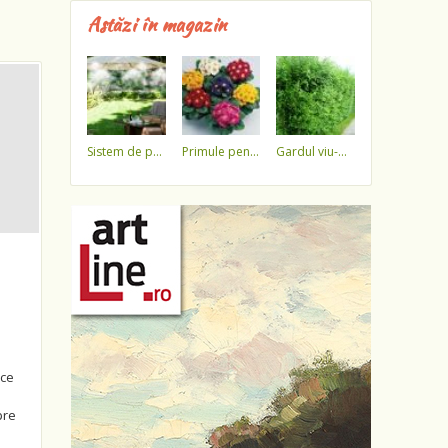
Astăzi în magazin
sistem de pulverizare a apei
primule pentru 1 martie 3,5 lei / ghiveci !!!!
gardul viu-minune!
ice
pre