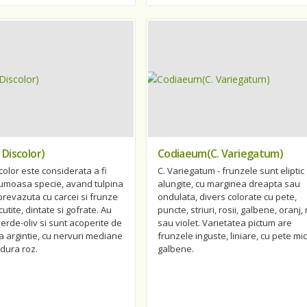
 Discolor)
Codiaeum(C. Variegatum)
color este considerata a fi
C. Variegatum - frunzele sunt eliptic
rumoasa specie, avand tulpina
alungite, cu marginea dreapta sau
, prevazuta cu carcei si frunze
ondulata, divers colorate cu pete,
utite, dintate si gofrate. Au
puncte, striuri, rosii, galbene, oranj,
erde-oliv si sunt acoperite de
sau violet. Varietatea pictum are
 argintie, cu nervuri mediane
frunzele inguste, liniare, cu pete mic
rdura roz.
galbene.