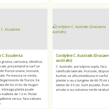
a C. Esculenta
Cordyline C. Australis (Dracae
australis)
a groasa, carnoasa, cilindrica,
icatii, prezentand la varf un
C. Australis: are tulpina supla, fara
e frunze uriase, lucioase,
ramificatii laterale. Frunzele, dispus
late. Pe masura ce creste,
buchet, se afla intotdeuna in varful
degarniseste de frunze. Ea
plantei si au o lungime de 60-70 cm s
ta din loc in loc de muguri
latime de 3-5 cm. Sunt ascutite, fru
ti. Intreaga planta poate
arcuite si au culoarea verde straluci
 inaltime de 1-2 m. Florile
 galbene verzui, fara valoare
.