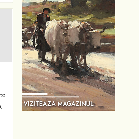
 roz
i,