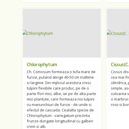
Chlorophytum
Cissus(C.
Ch. Comosum formeaza o tufa mare de
Cissus dis
funze, putand atinge 40-50 cm inaltime
cea mai f
si largime. Din mijlocul acestora cresc
cilindrica
tulpini flexibile care produc, pe de o
simple, asc
parte flori mici, albe, iar pe de alta parte
culoarea v
mici plantute, care formeaza noi tulpini
o marbrura
cu manunchiuri de funze - de unde si
rosii si bo
efectul de cascada. Cealalta specie de
Chlorophytum - variegatum prezinta
frunze dungate longitudinal cu galben
crem si alb.