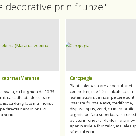
te decorative prin frunze"
 zebrina (Maranta
Ceropegia
Planta pletoasa are aspectul unei
cortine lungi de 1-2 m, alcatuita din
e ovala, cu lungimea de 30-35
lastari subtiri, carnosi, pe care sunt
rafata catifelata de culoare
inserate frunzele mici, cordiforme,
his, cu dungi late mai inchise
dispuse opus, verzi, cu marmoratie
pe directia nervurilor si cu
argintie pe fata superioara si rosiet
urpuriu.
pe cea inferioara. Florile mici si mov
apar in axilele frunzelor, mai ales s
sfarsitul verii.