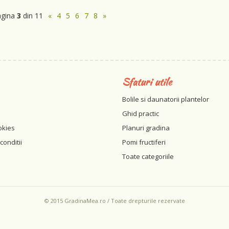
agina
3
din 11
«
4
5
6
7
8
»
Sfaturi utile
Bolile si daunatorii plantelor
Ghid practic
okies
Planuri gradina
conditii
Pomi fructiferi
Toate categoriile
© 2015 GradinaMea.ro / Toate drepturile rezervate