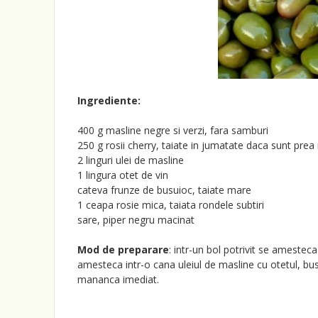
Ingrediente:
400 g masline negre si verzi, fara samburi
250 g rosii cherry, taiate in jumatate daca sunt prea
2 linguri ulei de masline
1 lingura otet de vin
cateva frunze de busuioc, taiate mare
1 ceapa rosie mica, taiata rondele subtiri
sare, piper negru macinat
Mod de preparare
: intr-un bol potrivit se amestec
amesteca intr-o cana uleiul de masline cu otetul, busu
mananca imediat.