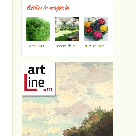
Astăzi în magazin
gardul viu-minune!
sistem de pulverizare a apei
primule pentru 1 martie 3,5 lei / ghiveci !!!!