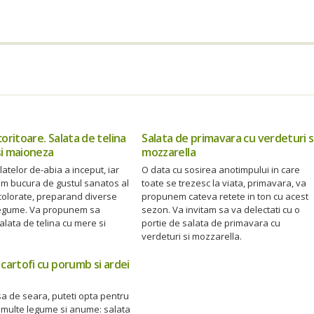
coritoare. Salata de telina
Salata de primavara cu verdeturi s
si maioneza
mozzarella
atelor de-abia a inceput, iar
O data cu sosirea anotimpului in care
em bucura de gustul sanatos al
toate se trezesc la viata, primavara, va
colorate, preparand diverse
propunem cateva retete in ton cu acest
legume. Va propunem sa
sezon. Va invitam sa va delectati cu o
alata de telina cu mere si
portie de salata de primavara cu
verdeturi si mozzarella.
 cartofi cu porumb si ardei
a de seara, puteti opta pentru
 multe legume si anume: salata