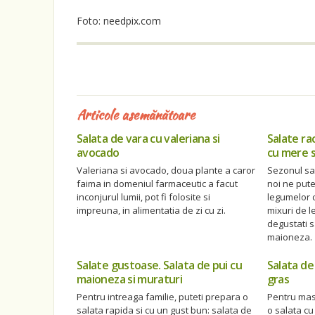
Foto: needpix.com
Articole asemănătoare
Salata de vara cu valeriana si
Salate ra
avocado
cu mere 
Valeriana si avocado, doua plante a caror
Sezonul sal
faima in domeniul farmaceutic a facut
noi ne put
inconjurul lumii, pot fi folosite si
legumelor 
impreuna, in alimentatia de zi cu zi.
mixuri de 
degustati s
maioneza.
Salate gustoase. Salata de pui cu
Salata de
maioneza si muraturi
gras
Pentru intreaga familie, puteti prepara o
Pentru mas
salata rapida si cu un gust bun: salata de
o salata cu