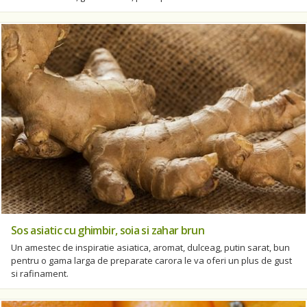
Sos asiatic cu ghimbir, soia si zahar brun
Un amestec de inspiratie asiatica, aromat, dulceag, putin sarat, bun
pentru o gama larga de preparate carora le va oferi un plus de gust
si rafinament.