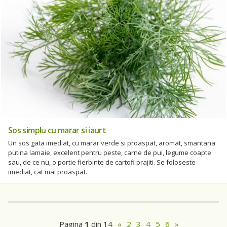
Sos simplu cu marar si iaurt
Un sos gata imediat, cu marar verde si proaspat, aromat, smantana
putina lamaie, excelent pentru peste, carne de pui, legume coapte
sau, de ce nu, o portie fierbinte de cartofi prajiti. Se foloseste
imediat, cat mai proaspat.
Pagina
1
din 14
«
2
3
4
5
6
»