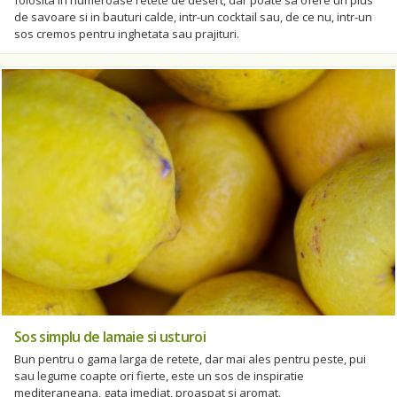
folosita in numeroase retete de desert, dar poate sa ofere un plus
de savoare si in bauturi calde, intr-un cocktail sau, de ce nu, intr-un
sos cremos pentru inghetata sau prajituri.
Sos simplu de lamaie si usturoi
Bun pentru o gama larga de retete, dar mai ales pentru peste, pui
sau legume coapte ori fierte, este un sos de inspiratie
mediteraneana, gata imediat, proaspat si aromat.