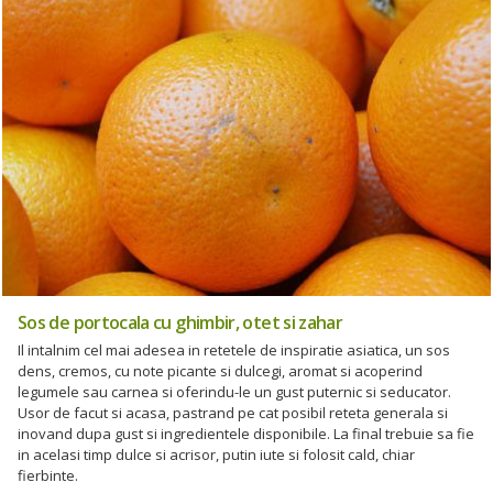
Sos de portocala cu ghimbir, otet si zahar
Il intalnim cel mai adesea in retetele de inspiratie asiatica, un sos
dens, cremos, cu note picante si dulcegi, aromat si acoperind
legumele sau carnea si oferindu-le un gust puternic si seducator.
Usor de facut si acasa, pastrand pe cat posibil reteta generala si
inovand dupa gust si ingredientele disponibile. La final trebuie sa fie
in acelasi timp dulce si acrisor, putin iute si folosit cald, chiar
fierbinte.