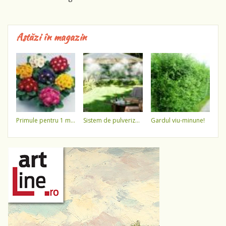
Astăzi în magazin
primule pentru 1 martie 3,5 lei / ghiveci !!!!
sistem de pulverizare a apei
gardul viu-minune!