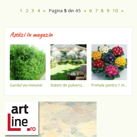
1
2
3
4
»
Pagina
5
din 45
«
6
7
8
9
10
»
Astăzi în magazin
gardul viu-minune!
sistem de pulverizare a apei
primule pentru 1 martie 3,5 lei / ghiveci !!!!