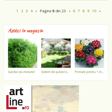
1
2
3
4
»
Pagina
5
din 23
«
6
7
8
9
10
»
Astăzi în magazin
gardul viu-minune!
sistem de pulverizare a apei
primule pentru 1 martie 3,5 lei / ghiveci !!!!