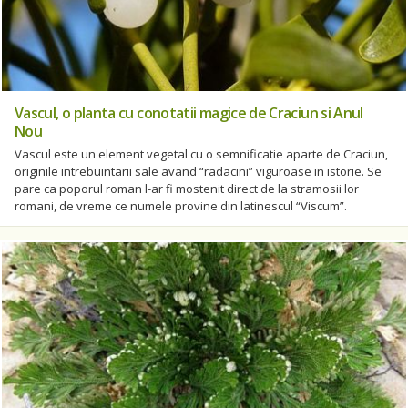
Vascul, o planta cu conotatii magice de Craciun si Anul
Nou
Vascul este un element vegetal cu o semnificatie aparte de Craciun,
originile intrebuintarii sale avand “radacini” viguroase in istorie. Se
pare ca poporul roman l-ar fi mostenit direct de la stramosii lor
romani, de vreme ce numele provine din latinescul “Viscum”.