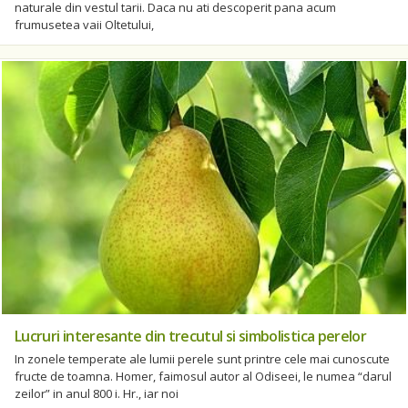
naturale din vestul tarii. Daca nu ati descoperit pana acum
frumusetea vaii Oltetului,
Lucruri interesante din trecutul si simbolistica perelor
In zonele temperate ale lumii perele sunt printre cele mai cunoscute
fructe de toamna. Homer, faimosul autor al Odiseei, le numea “darul
zeilor” in anul 800 i. Hr., iar noi