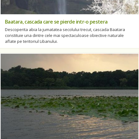
Baatara, cascada care se pierde intr-o pestera
Descoperita abia la jumatatea secolului trecut, cascada Baatara
constituie una dintre cele mai spectaculoase obiective naturale
aflate pe teritoriul Libanului.