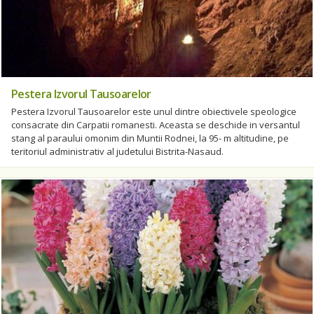
Pestera Izvorul Tausoarelor
Pestera Izvorul Tausoarelor este unul dintre obiectivele speologice
consacrate din Carpatii romanesti. Aceasta se deschide in versantul
stang al paraului omonim din Muntii Rodnei, la 95- m altitudine, pe
teritoriul administrativ al judetului Bistrita-Nasaud.