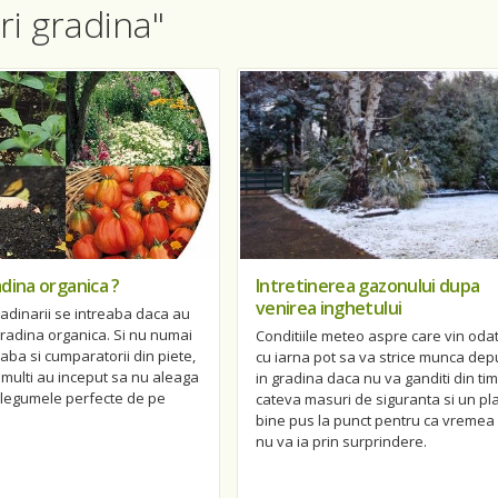
ri gradina"
dina organica ?
Intretinerea gazonului dupa
venirea inghetului
adinarii se intreaba daca au
radina organica. Si nu numai
Conditiile meteo aspre care vin oda
reaba si cumparatorii din piete,
cu iarna pot sa va strice munca de
i multi au inceput sa nu aleaga
in gradina daca nu va ganditi din tim
i legumele perfecte de pe
cateva masuri de siguranta si un pl
bine pus la punct pentru ca vremea
nu va ia prin surprindere.