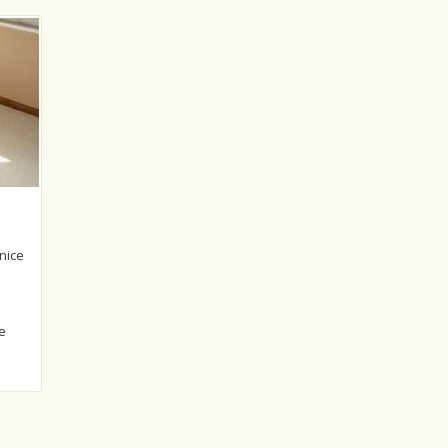
lnice
e