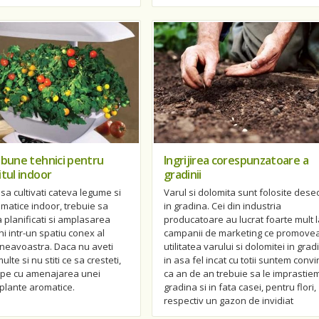
 bune tehnici pentru
Ingrijirea corespunzatoare a
itul indoor
gradinii
 sa cultivati cateva legume si
Varul si dolomita sunt folosite dese
omatice indoor, trebuie sa
in gradina. Cei din industria
a planificati si amplasarea
producatoare au lucrat foarte mult l
ni intr-un spatiu conex al
campanii de marketing ce promove
neavoastra. Daca nu aveti
utilitatea varului si dolomitei in grad
ulte si nu stiti ce sa cresteti,
in asa fel incat cu totii suntem convi
cepe cu amenajarea unei
ca an de an trebuie sa le imprastiem
 plante aromatice.
gradina si in fata casei, pentru flori,
respectiv un gazon de invidiat