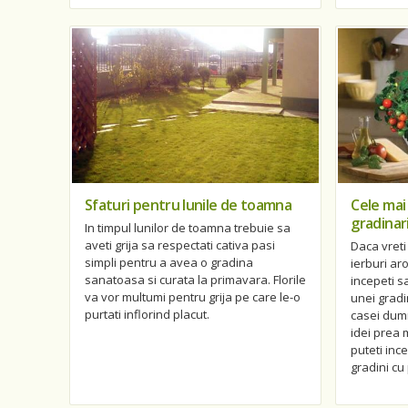
Sfaturi pentru lunile de toamna
Cele mai
gradinar
In timpul lunilor de toamna trebuie sa
aveti grija sa respectati cativa pasi
Daca vreti
simpli pentru a avea o gradina
ierburi ar
sanatoasa si curata la primavara. Florile
incepeti s
va vor multumi pentru grija pe care le-o
unei gradi
purtati inflorind placut.
casei dum
idei prea m
puteti in
gradini cu