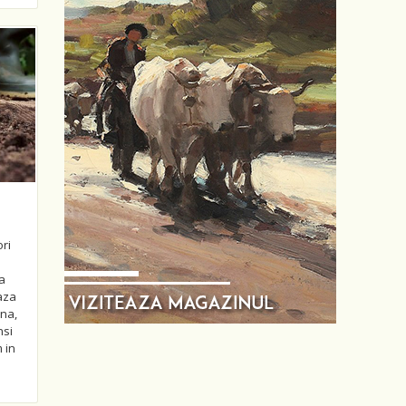
ori
a
aza
ina,
nsi
 in