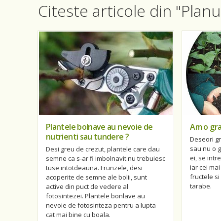
Citeste articole din "Planu
Plantele bolnave au nevoie de
Am o gra
nutrienti sau tundere ?
Deseori gr
sau nu o g
Desi greu de crezut, plantele care dau
ei, se int
semne ca s-ar fi imbolnavit nu trebuiesc
iar cei ma
tuse intotdeauna. Frunzele, desi
fructele s
acoperite de semne ale bolii, sunt
tarabe.
active din puct de vedere al
fotosintezei. Plantele bonlave au
nevoie de fotosinteza pentru a lupta
cat mai bine cu boala.