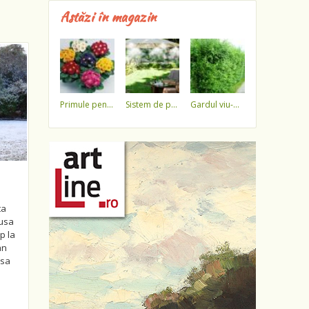
Astăzi în magazin
primule pentru 1 martie 3,5 lei / ghiveci !!!!
sistem de pulverizare a apei
gardul viu-minune!
ta
pusa
p la
an
 sa