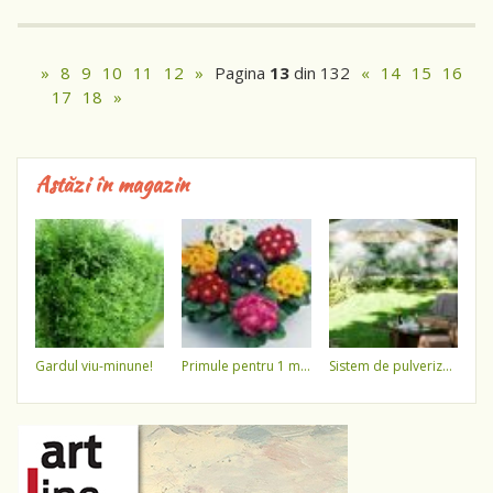
»
8
9
10
11
12
»
Pagina
13
din 132
«
14
15
16
17
18
»
Astăzi în magazin
gardul viu-minune!
primule pentru 1 martie 3,5 lei / ghiveci !!!!
sistem de pulverizare a apei