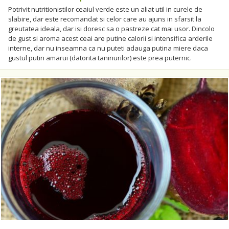
Potrivit nutritionistilor ceaiul verde este un aliat util in curele de
slabire, dar este recomandat si celor care au ajuns in sfarsit la
greutatea ideala, dar isi doresc sa o pastreze cat mai usor. Dincolo
de gust si aroma acest ceai are putine calorii si intensifica arderile
interne, dar nu inseamna ca nu puteti adauga putina miere daca
gustul putin amarui (datorita taninurilor) este prea puternic.