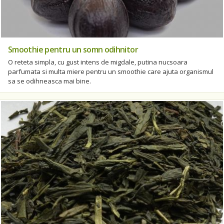
Smoothie pentru un somn odihnitor
O reteta simpla, cu gust intens de migdale, putina nucsoara
parfumata si multa miere pentru un smoothie care ajuta organismul
sa se odihneasca mai bine.